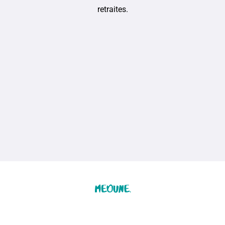
retraites.
Accueil
Retraite Bien-Être
Boutique