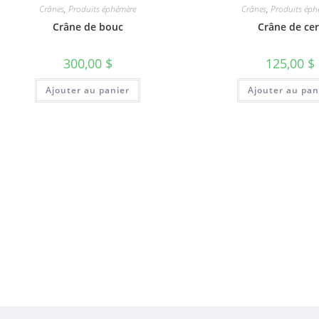
Crânes
,
Produits éphémère
Crânes
,
Produits éph
Crâne de bouc
Crâne de cer
300,00
$
125,00
$
Ajouter au panier
Ajouter au pan