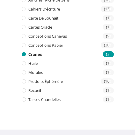
Affiches "riche De Sens"
Cahiers D'écriture
(13)
Carte De Souhait
(1)
Cartes Oracle
(1)
Conceptions Canevas
(9)
Conceptions Papier
(20)
Crânes
(2)
Huile
(1)
Murales
(1)
Produits Éphémère
(16)
Recueil
(1)
Tasses Chandelles
(1)