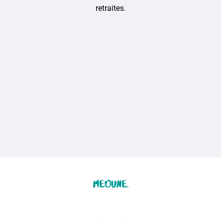
retraites.
Accueil
Retraite Bien-Être
Boutique