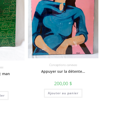
Conceptions canevas
vas
Appuyer sur la détente…
c man
200,00
$
Ajouter au panier
ier