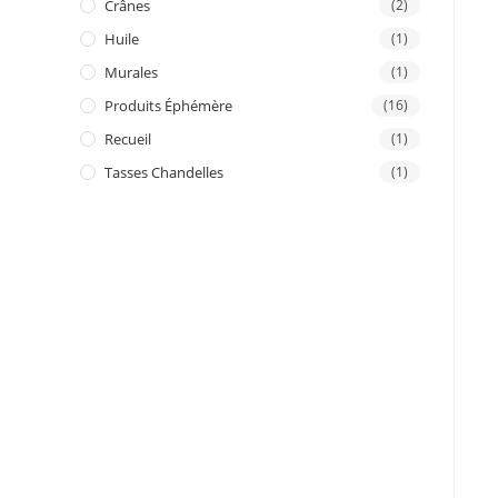
Crânes
(2)
Huile
(1)
Murales
(1)
Produits Éphémère
(16)
Recueil
(1)
Tasses Chandelles
(1)