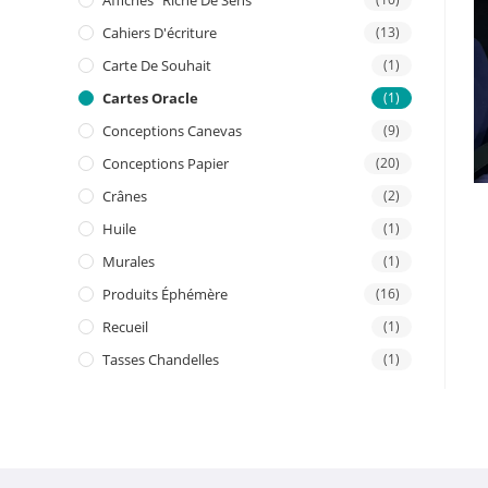
Affiches "riche De Sens"
Cahiers D'écriture
(13)
Carte De Souhait
(1)
Cartes Oracle
(1)
Conceptions Canevas
(9)
Conceptions Papier
(20)
Crânes
(2)
Huile
(1)
Murales
(1)
Produits Éphémère
(16)
Recueil
(1)
Tasses Chandelles
(1)