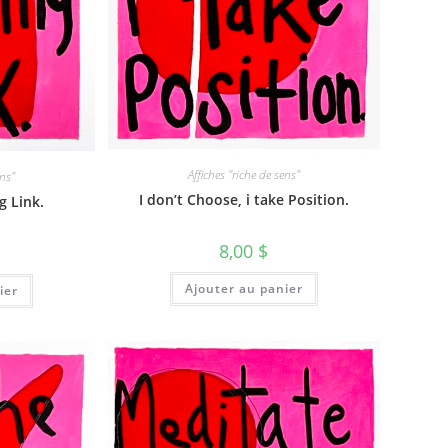
Affiches "riche de sens"
ens"
I don’t Choose, i take Position.
g Link.
8,00
$
Ajouter au panier
ier