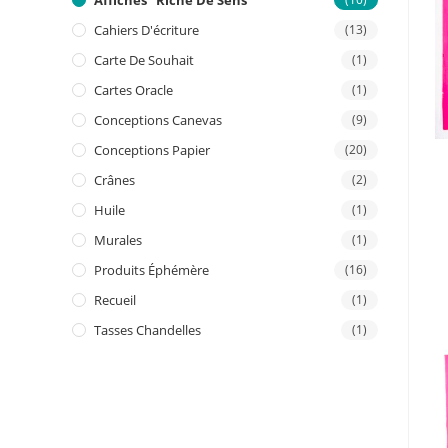
Affiches "riche De Sens"
Cahiers D'écriture
(13)
Carte De Souhait
(1)
Cartes Oracle
(1)
Conceptions Canevas
(9)
Conceptions Papier
(20)
Crânes
(2)
Huile
(1)
Murales
(1)
Produits Éphémère
(16)
Recueil
(1)
Tasses Chandelles
(1)