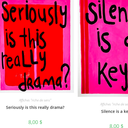
Affiches "riche de sens"
Affiches "riche de s
Seriously is this really drama?
Silence is a k
8,00
$
8,00
$