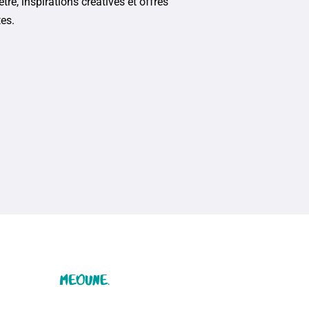
tre, inspirations créatives et offres
tes.
Accueil
Retraite Bien-Être
Boutique