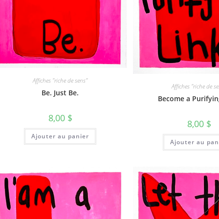
Affiches "riche de sens"
Affiches "riche de s
Be. Just Be.
Become a Purifyin
8,00
$
8,00
$
Ajouter au panier
Ajouter au pan