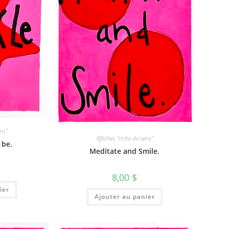
ens"
Affiches "riche de sens"
 be.
Meditate and Smile.
8,00
$
ier
Ajouter au panier