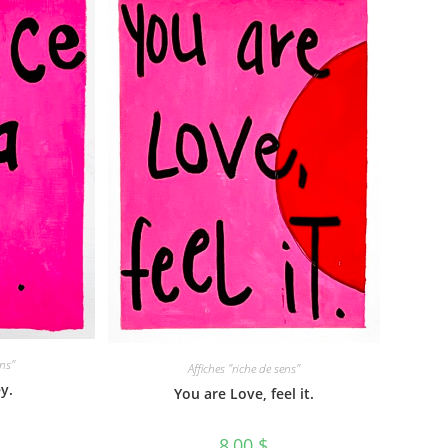
ens"
Affiches "riche de sens"
ey.
You are Love, feel it.
8,00
$