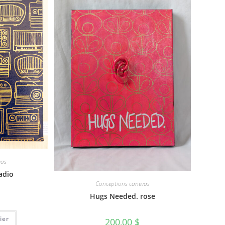
vas
adio
Conceptions canevas
Hugs Needed. rose
ier
200,00
$