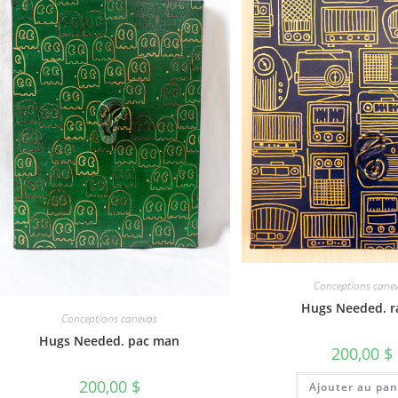
Conceptions cane
Hugs Needed. r
Conceptions canevas
Hugs Needed. pac man
200,00
$
200,00
$
Ajouter au pan