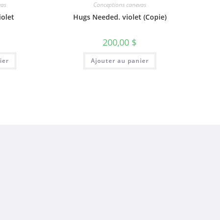
vas
Conceptions canevas
olet
Hugs Needed. violet (Copie)
200,00
$
ier
Ajouter au panier