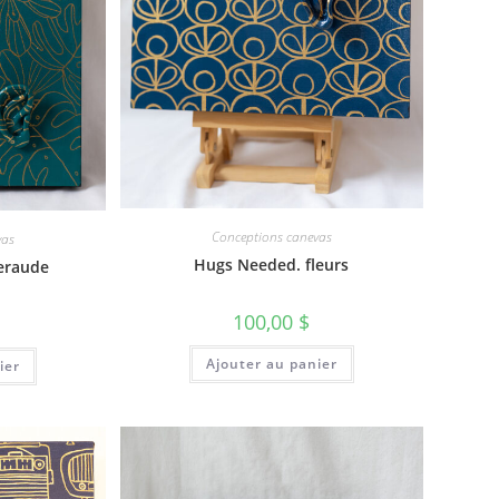
Conceptions canevas
vas
Hugs Needed. fleurs
eraude
100,00
$
Ajouter au panier
ier