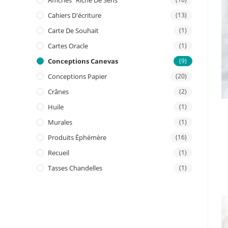
Affiches "riche De Sens"
Cahiers D'écriture
(13)
Carte De Souhait
(1)
Cartes Oracle
(1)
Conceptions Canevas
(9)
Conceptions Papier
(20)
Crânes
(2)
Huile
(1)
Murales
(1)
Produits Éphémère
(16)
Recueil
(1)
Tasses Chandelles
(1)